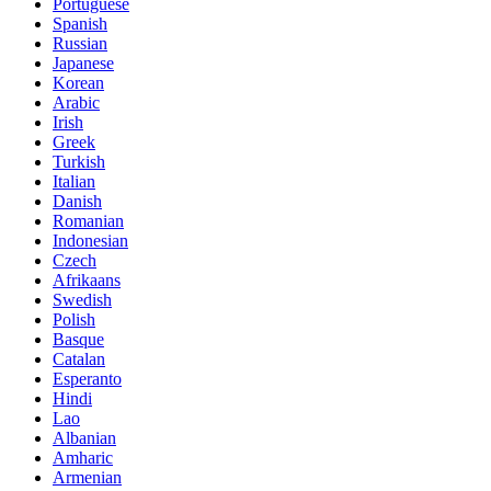
Portuguese
Spanish
Russian
Japanese
Korean
Arabic
Irish
Greek
Turkish
Italian
Danish
Romanian
Indonesian
Czech
Afrikaans
Swedish
Polish
Basque
Catalan
Esperanto
Hindi
Lao
Albanian
Amharic
Armenian