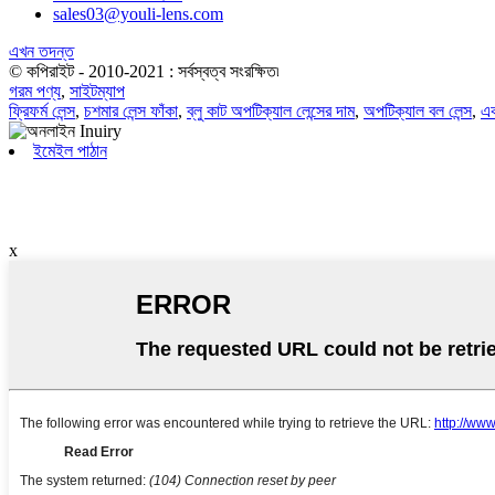
sales03@youli-lens.com
এখন তদন্ত
© কপিরাইট - 2010-2021 : সর্বস্বত্ব সংরক্ষিত৷
গরম পণ্য
,
সাইটম্যাপ
ফ্রিফর্ম লেন্স
,
চশমার লেন্স ফাঁকা
,
ব্লু কাট অপটিক্যাল লেন্সের দাম
,
অপটিক্যাল বল লেন্স
,
এক
ইমেইল পাঠান
x