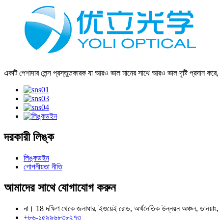
একটি পেশাদার লেন্স প্রস্তুতকারক যা আরও ভাল মানের সাথে আরও ভাল দৃষ্টি প্রদান করে
দরকারী লিঙ্ক
লিঙ্কডইন
গোপনীয়তা নীতি
আমাদের সাথে যোগাযোগ করুন
না। 18 দক্ষিণ থেকে জলাধার, ইওয়েই রোড, অর্থনৈতিক উন্নয়ন অঞ্চল, ডানয়াং,
+৮৬-১৫৯৯৬৮৩৮২৭৩