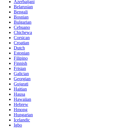
Azerbaijani
Belarusian
Bengali
Bosnian
Bulgarian
Cebuano
Chichewa
Corsican
Croatian
Dutch
Estonian
Filipino
Finnish
Frisian
Galician
Georgian
Gujarati
Haitian
Hausa
Hawaiian
Hebrew
Hmong
Hungarian
Icelandic
Igbo