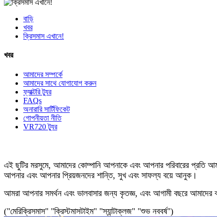
বাড়ি
খবর
ক্রিসমাস এখানে!
খবর
আমাদের সম্পর্কে
আমাদের সাথে যোগাযোগ করুন
ফ্যাক্টরি ট্যুর
FAQs
অনারারি সার্টিফিকেট
গোপনীয়তা নীতি
VR720 ট্যুর
এই ছুটির মরসুমে, আমাদের কোম্পানি আপনাকে এবং আপনার পরিবারের প্রতি আমাদ
আপনার এবং আপনার প্রিয়জনদের শান্তি, সুখ এবং সাফল্য বয়ে আনুক।
আমরা আপনার সমর্থন এবং ভালবাসার জন্য কৃতজ্ঞ, এবং আগামী বছরে আমাদের বন্
("মেরিক্রিসমাস" "ক্রিস্টমাসটাইম" "স্যান্টাক্লজ" "শুভ নববর্ষ")