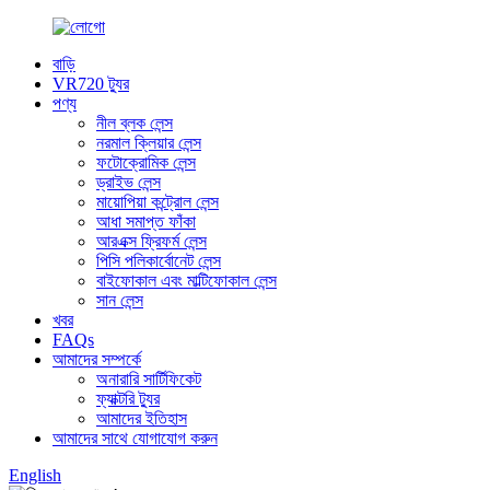
বাড়ি
VR720 ট্যুর
পণ্য
নীল ব্লক লেন্স
নরমাল ক্লিয়ার লেন্স
ফটোক্রোমিক লেন্স
ড্রাইভ লেন্স
মায়োপিয়া কন্ট্রোল লেন্স
আধা সমাপ্ত ফাঁকা
আরএক্স ফ্রিফর্ম লেন্স
পিসি পলিকার্বোনেট লেন্স
বাইফোকাল এবং মাল্টিফোকাল লেন্স
সান লেন্স
খবর
FAQs
আমাদের সম্পর্কে
অনারারি সার্টিফিকেট
ফ্যাক্টরি ট্যুর
আমাদের ইতিহাস
আমাদের সাথে যোগাযোগ করুন
English