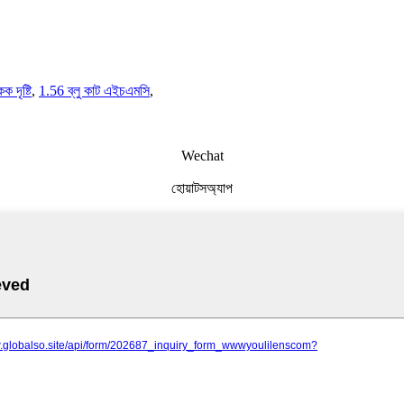
ক দৃষ্টি
,
1.56 ব্লু কাট এইচএমসি
,
Wechat
হোয়াটসঅ্যাপ