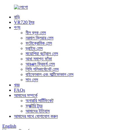
বাড়ি
VR720 ট্যুর
পণ্য
নীল ব্লক লেন্স
নরমাল ক্লিয়ার লেন্স
ফটোক্রোমিক লেন্স
ড্রাইভ লেন্স
মায়োপিয়া কন্ট্রোল লেন্স
আধা সমাপ্ত ফাঁকা
আরএক্স ফ্রিফর্ম লেন্স
পিসি পলিকার্বোনেট লেন্স
বাইফোকাল এবং মাল্টিফোকাল লেন্স
সান লেন্স
খবর
FAQs
আমাদের সম্পর্কে
অনারারি সার্টিফিকেট
ফ্যাক্টরি ট্যুর
আমাদের ইতিহাস
আমাদের সাথে যোগাযোগ করুন
English