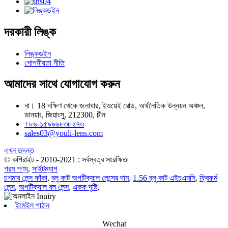
দরকারী লিঙ্ক
লিঙ্কডইন
গোপনীয়তা নীতি
আমাদের সাথে যোগাযোগ করুন
না। 18 দক্ষিণ থেকে জলাধার, ইওয়েই রোড, অর্থনৈতিক উন্নয়ন অঞ্চল,
ডানয়াং, জিয়াংসু, 212300, চীন
+৮৬-১৫৯৯৬৮৩৮২৭৩
sales03@youli-lens.com
এখন তদন্ত
© কপিরাইট - 2010-2021 : সর্বস্বত্ব সংরক্ষিত৷
গরম পণ্য
,
সাইটম্যাপ
চশমার লেন্স ফাঁকা
,
ব্লু কাট অপটিক্যাল লেন্সের দাম
,
1.56 ব্লু কাট এইচএমসি
,
ফ্রিফর্ম
লেন্স
,
অপটিক্যাল বল লেন্স
,
একক দৃষ্টি
,
ইমেইল পাঠান
Wechat