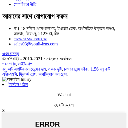
গোপনীয়তা নীতি
আমাদের সাথে যোগাযোগ করুন
না। 18 দক্ষিণ থেকে জলাধার, ইওয়েই রোড, অর্থনৈতিক উন্নয়ন অঞ্চল,
ডানয়াং, জিয়াংসু, 212300, চীন
+৮৬-১৫৯৯৬৮৩৮২৭৩
sales03@youli-lens.com
এখন তদন্ত
© কপিরাইট - 2010-2021 : সর্বস্বত্ব সংরক্ষিত৷
গরম পণ্য
,
সাইটম্যাপ
ব্লু কাট অপটিক্যাল লেন্সের দাম
,
একক দৃষ্টি
,
চশমার লেন্স ফাঁকা
,
1.56 ব্লু কাট
এইচএমসি
,
ফ্রিফর্ম লেন্স
,
অপটিক্যাল বল লেন্স
,
ইমেইল পাঠান
Wechat
হোয়াটসঅ্যাপ
x