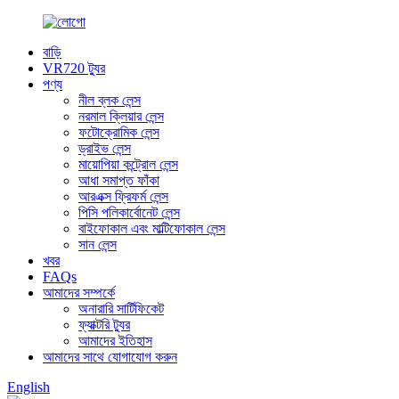
বাড়ি
VR720 ট্যুর
পণ্য
নীল ব্লক লেন্স
নরমাল ক্লিয়ার লেন্স
ফটোক্রোমিক লেন্স
ড্রাইভ লেন্স
মায়োপিয়া কন্ট্রোল লেন্স
আধা সমাপ্ত ফাঁকা
আরএক্স ফ্রিফর্ম লেন্স
পিসি পলিকার্বোনেট লেন্স
বাইফোকাল এবং মাল্টিফোকাল লেন্স
সান লেন্স
খবর
FAQs
আমাদের সম্পর্কে
অনারারি সার্টিফিকেট
ফ্যাক্টরি ট্যুর
আমাদের ইতিহাস
আমাদের সাথে যোগাযোগ করুন
English