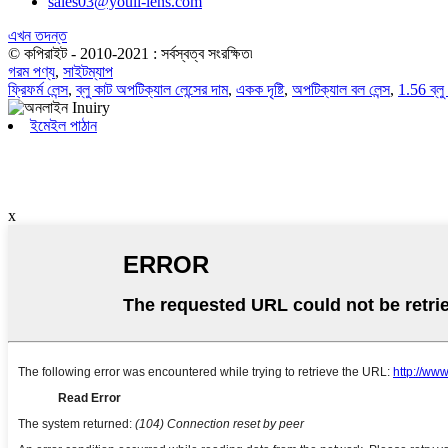
sales03@youli-lens.com
এখন তদন্ত
© কপিরাইট - 2010-2021 : সর্বস্বত্ব সংরক্ষিত৷
গরম পণ্য
,
সাইটম্যাপ
ফ্রিফর্ম লেন্স
,
ব্লু কাট অপটিক্যাল লেন্সের দাম
,
একক দৃষ্টি
,
অপটিক্যাল বল লেন্স
,
1.56 ব্ল
ইমেইল পাঠান
x