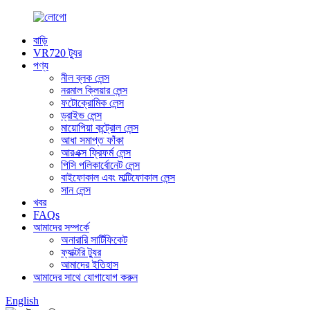
বাড়ি
VR720 ট্যুর
পণ্য
নীল ব্লক লেন্স
নরমাল ক্লিয়ার লেন্স
ফটোক্রোমিক লেন্স
ড্রাইভ লেন্স
মায়োপিয়া কন্ট্রোল লেন্স
আধা সমাপ্ত ফাঁকা
আরএক্স ফ্রিফর্ম লেন্স
পিসি পলিকার্বোনেট লেন্স
বাইফোকাল এবং মাল্টিফোকাল লেন্স
সান লেন্স
খবর
FAQs
আমাদের সম্পর্কে
অনারারি সার্টিফিকেট
ফ্যাক্টরি ট্যুর
আমাদের ইতিহাস
আমাদের সাথে যোগাযোগ করুন
English