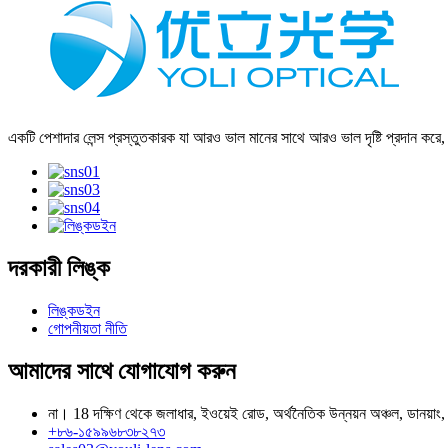
একটি পেশাদার লেন্স প্রস্তুতকারক যা আরও ভাল মানের সাথে আরও ভাল দৃষ্টি প্রদান করে
দরকারী লিঙ্ক
লিঙ্কডইন
গোপনীয়তা নীতি
আমাদের সাথে যোগাযোগ করুন
না। 18 দক্ষিণ থেকে জলাধার, ইওয়েই রোড, অর্থনৈতিক উন্নয়ন অঞ্চল, ডানয়াং,
+৮৬-১৫৯৯৬৮৩৮২৭৩