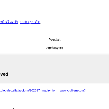
ু কাট এইচএমসি
,
চশমার লেন্স ফাঁকা
,
Wechat
হোয়াটসঅ্যাপ