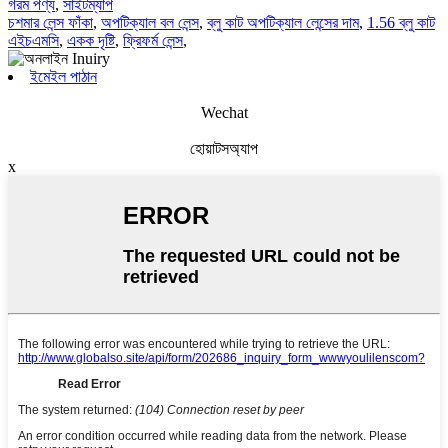
গরম পণ্য
,
সাইটম্যাপ
চশমার লেন্স ফাঁকা
,
অপটিক্যাল বল লেন্স
,
ব্লু কাট অপটিক্যাল লেন্সের দাম
,
1.56 ব্লু কাট
এইচএমসি
,
একক দৃষ্টি
,
ফ্রিফর্ম লেন্স
,
ইমেইল পাঠান
Wechat
হোয়াটসঅ্যাপ
x