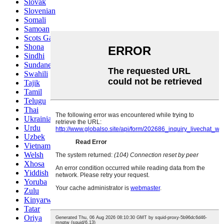
Slovak
Slovenian
Somali
Samoan
Scots Gaelic
Shona
Sindhi
Sundanese
Swahili
Tajik
Tamil
Telugu
Thai
Ukrainian
Urdu
Uzbek
Vietnamese
Welsh
Xhosa
Yiddish
Yoruba
Zulu
Kinyarwanda
Tatar
Oriya