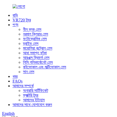
বাড়ি
VR720 ট্যুর
পণ্য
নীল ব্লক লেন্স
নরমাল ক্লিয়ার লেন্স
ফটোক্রোমিক লেন্স
ড্রাইভ লেন্স
মায়োপিয়া কন্ট্রোল লেন্স
আধা সমাপ্ত ফাঁকা
আরএক্স ফ্রিফর্ম লেন্স
পিসি পলিকার্বোনেট লেন্স
বাইফোকাল এবং মাল্টিফোকাল লেন্স
সান লেন্স
খবর
FAQs
আমাদের সম্পর্কে
অনারারি সার্টিফিকেট
ফ্যাক্টরি ট্যুর
আমাদের ইতিহাস
আমাদের সাথে যোগাযোগ করুন
English