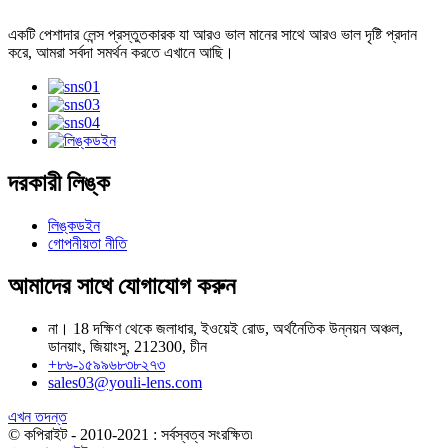
একটি পেশাদার লেন্স প্রস্তুতকারক যা আরও ভাল মানের সাথে আরও ভাল দৃষ্টি প্রদান
করে, আমরা সর্বদা সমর্থন করতে এখানে আছি।
দরকারী লিঙ্ক
লিঙ্কডইন
গোপনীয়তা নীতি
আমাদের সাথে যোগাযোগ করুন
না। 18 দক্ষিণ থেকে জলাধার, ইওয়েই রোড, অর্থনৈতিক উন্নয়ন অঞ্চল,
ডানয়াং, জিয়াংসু, 212300, চীন
+৮৬-১৫৯৯৬৮৩৮২৭৩
sales03@youli-lens.com
এখন তদন্ত
© কপিরাইট - 2010-2021 : সর্বস্বত্ব সংরক্ষিত৷